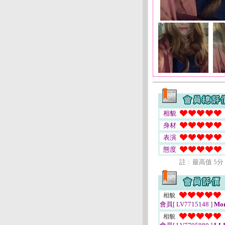
相貌
身材
表演
態度
註﹕最高值 5分
相貌
會員[ LV7715148 ]
Mon
相貌