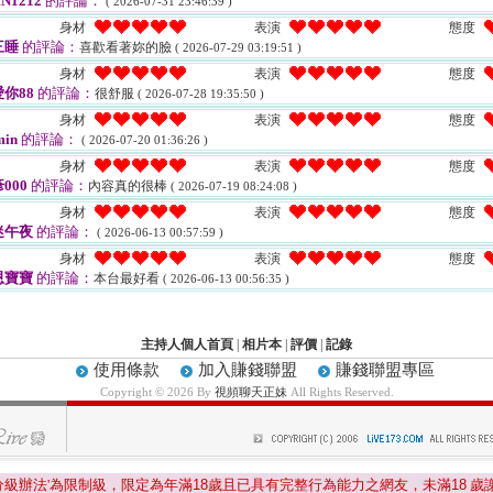
N1212
的評論：
( 2026-07-31 23:46:39 )
身材
表演
態度
三睡
的評論：
喜歡看著妳的臉
( 2026-07-29 03:19:51 )
身材
表演
態度
你88
的評論：
很舒服
( 2026-07-28 19:35:50 )
身材
表演
態度
in
的評論：
( 2026-07-20 01:36:26 )
身材
表演
態度
000
的評論：
內容真的很棒
( 2026-07-19 08:24:08 )
身材
表演
態度
迷午夜
的評論：
( 2026-06-13 00:57:59 )
身材
表演
態度
恩寶寶
的評論：
本台最好看
( 2026-06-13 00:56:35 )
主持人個人首頁
|
相片本
|
評價
|
記錄
使用條款
加入賺錢聯盟
賺錢聯盟專區
Copyright © 2026 By
視頻聊天正妹
All Rights Reserved.
分級辦法'為限制級，限定為年滿
18
歲且已具有完整行為能力之網友，未滿
18
歲