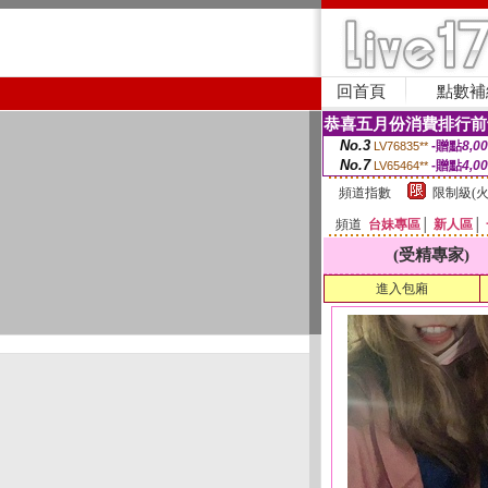
回首頁
點數補
恭喜五月份消費排行前
No.3
-贈點
8,0
LV76835**
No.7
-贈點
4,0
LV65464**
頻道指數
限制級(火
頻道
台妹專區
│
新人區
│
(受精專家)
進入包廂