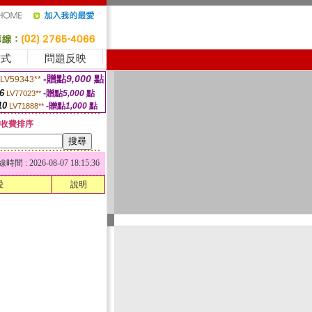
方式
問題反映
-贈點
9,000
點
LV59343**
6
-贈點
5,000
點
LV77023**
10
-贈點
1,000
點
LV71888**
收費排序
 : 2026-08-07 18:15:36
愛
說明