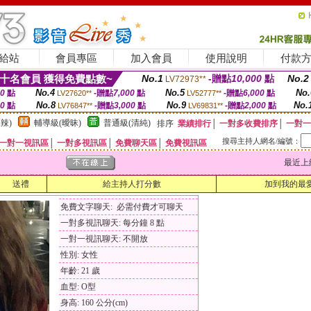
給站
會員專區
加入會員
使用說明
付款
十名會員 獲得免費點數~
No.1
-贈點
10,000
點
No.2
LV72973**
No.4
No.5
No.
00
點
-贈點
7,000
點
-贈點
6,000
點
LV27620**
LV52777**
No.8
No.9
No.
00
點
-贈點
3,000
點
-贈點
2,000
點
LV76847**
LV69831**
辣)
輔導級(曖昧)
普通級(清純)
排序
業績排行
│
一對多收費排序
│
一對一
搜尋主持人網名/編號：
一對一視訊區
│
一對多視訊區
│
免費聊天區
│
免費視訊區
最近上線時間
送禮
給主持人打分數
加到我的最
免費文字聊天: 必需付費才可聊天
一對多視訊聊天: 每分鐘 8 點
一對一視訊聊天: 不開放
性別: 女性
年齡: 21 歲
血型: O型
身高: 160 公分(cm)