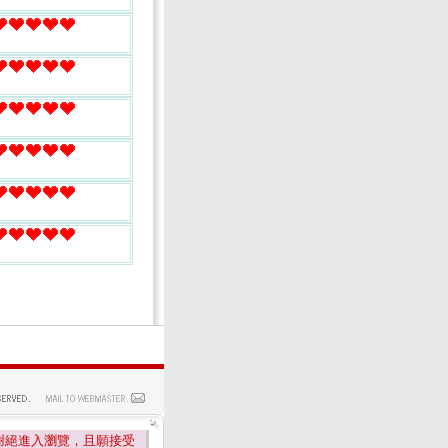
謝絕進入瀏覽，且願接受